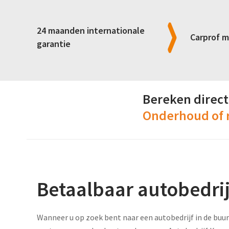
BANDENSERVICE
AUTOBEDRIJF ZEVENBERGEN
AANKOOP TAXATIES
24 maanden internationale
AUTOBEDRIJF FIJNAART
Carprof m
garantie
AUTOSCHADE
AUTOBEDRIJF STAMPERSGAT
Bereken direct
Onderhoud of 
Betaalbaar autobedri
Wanneer u op zoek bent naar een autobedrijf in de buur