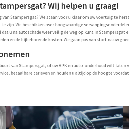
tampersgat? Wij helpen u graag!
 van Stampersgat? We staan voor u klaar om uw voertuig te herste
t te zijn. We beschikken over hoogwaardige vervangingsonderdele
al dat u na autoschade weer veilig de weg op kunt in Stampersgat
en en de bijbehorende kosten. We gaan pas van start na uw goed
 opnemen
de buurt van Stampersgat, of uw APK en auto-onderhoud wilt laten
ervice, betaalbare tarieven en houden u altijd op de hoogte voord