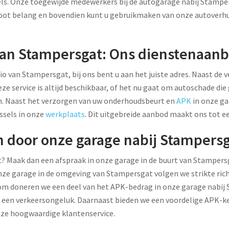
ls. Onze toegewijde medewerkers bij de autogarage nabij Stamper
groot belang en bovendien kunt u gebruikmaken van onze autoverhu
van Stampersgat: Ons dienstenaanbo
io van Stampersgat, bij ons bent u aan het juiste adres. Naast d
eze service is altijd beschikbaar, of het nu gaat om autoschade d
ren. Naast het verzorgen van uw onderhoudsbeurt en
APK
in onze g
ssels in onze
werkplaats
. Dit uitgebreide aanbod maakt ons tot e
n door onze garage nabij Stampers
at? Maak dan een afspraak in onze garage in de buurt van Stampers
onze garage in de omgeving van Stampersgat volgen we strikte rich
arom doneren we een deel van het APK-bedrag in onze garage nabij 
in een verkeersongeluk. Daarnaast bieden we een voordelige APK-
nze hoogwaardige klantenservice.