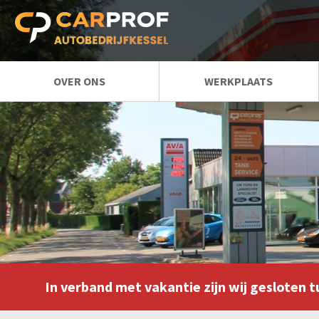
OVER ONS
WERKPLAATS
REGIO
AIRCO SERVICE
AUTOBEDRIJF OUD GASTEL
AUTO REPARATIE
AUTOBEDRIJF HOEVEN
APK KEURINGEN
AUTOBEDRIJF
AUTO ONDERHOUD
BOSSCHENHOOFD
ELEKTRISCHE STORINGEN
AUTOBEDRIJF RUCPHEN
RUITVERVANGING
AUTOBEDRIJF ETTEN-LEUR
In verband met vakantie zijn wij gesloten t
ECOBOOST SPECIALIST
AUTOBEDRIJF SPRUNDEL