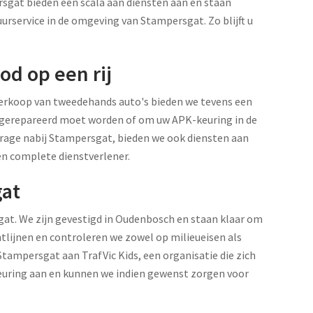
sgat bieden een scala aan diensten aan en staan
urservice in de omgeving van Stampersgat. Zo blijft u
d op een rij
e verkoop van tweedehands auto's bieden we tevens een
ie gerepareerd moet worden of om uw APK-keuring in de
arage nabij Stampersgat, bieden we ook diensten aan
en complete dienstverlener.
gat
gat. We zijn gevestigd in Oudenbosch en staan klaar om
tlijnen en controleren we zowel op milieueisen als
Stampersgat aan TrafVic Kids, een organisatie die zich
keuring aan en kunnen we indien gewenst zorgen voor