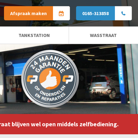
Afspraak maken
0165-313858
TANKSTATION
WASSTRAAT
ZAKELIJKE WASSTRAAT
raat blijven wel open middels zelfbediening.