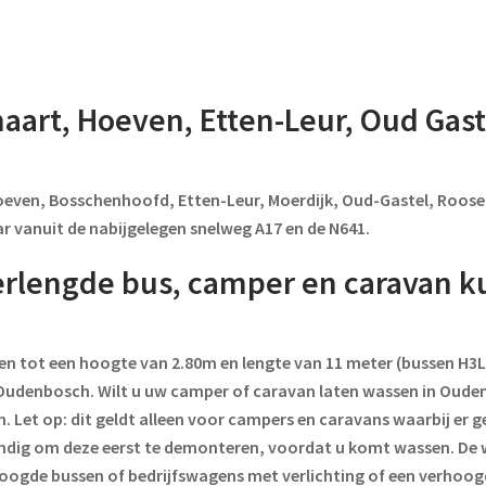
naart, Hoeven, Etten-Leur, Oud Gas
Hoeven, Bosschenhoofd, Etten-Leur, Moerdijk, Oud-Gastel, Roos
ar vanuit de nabijgelegen snelweg A17 en de N641.
rlengde bus, camper en caravan ku
en tot een hoogte van 2.80m en lengte van 11 meter (bussen H3L
in Oudenbosch. Wilt u uw camper of caravan laten wassen in Ou
et op: dit geldt alleen voor campers en caravans waarbij er gee
ndig om deze eerst te demonteren, voordat u komt wassen. De wass
hoogde bussen of bedrijfswagens met verlichting of een verhoo