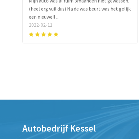
Mijn auto was al ruim 3maanden niet gewassen.
(heel erg vuil dus) Na de was beurt was het gelijk
een nieuwe!! ...
2022-02-11
Autobedrijf Kessel