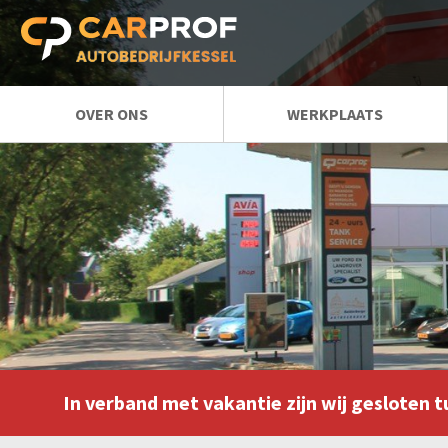
OVER ONS
WERKPLAATS
REGIO
AIRCO SERVICE
AUTOBEDRIJF OUD GASTEL
AUTO REPARATIE
AUTOBEDRIJF HOEVEN
APK KEURINGEN
AUTOBEDRIJF
AUTO ONDERHOUD
BOSSCHENHOOFD
ELEKTRISCHE STORINGEN
AUTOBEDRIJF RUCPHEN
RUITVERVANGING
AUTOBEDRIJF ETTEN-LEUR
In verband met vakantie zijn wij gesloten t
ECOBOOST SPECIALIST
AUTOBEDRIJF SPRUNDEL