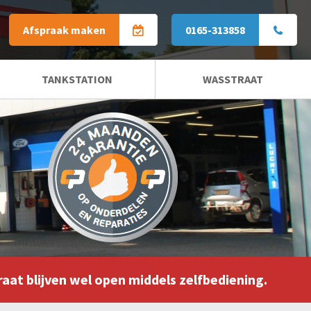
Afspraak maken
0165-313858
TANKSTATION
WASSTRAAT
ZAKELIJKE WASSTRAAT
raat blijven wel open middels zelfbediening.