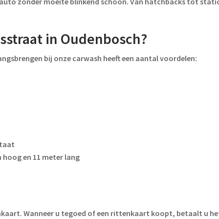
uto zonder moeite blinkend schoon. Van hatchbacks tot statio
sstraat in Oudenbosch?
angsbrengen bij onze carwash heeft een aantal voordelen:
ltaat
 hoog en 11 meter lang
nkaart. Wanneer u tegoed of een rittenkaart koopt, betaalt u het