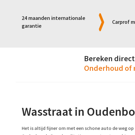
BANDENSERVICE
AUTOBEDRIJF ZEVENBERGEN
AANKOOP TAXATIES
24 maanden internationale
AUTOBEDRIJF FIJNAART
Carprof m
garantie
AUTOSCHADE
AUTOBEDRIJF STAMPERSGAT
Bereken direct
Onderhoud of 
Wasstraat in Oudenbo
Het is altijd fijner om met een schone auto de weg op