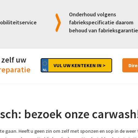
Onderhoud volgens
obiliteitservice
fabriekspecificatie daarom
behoud van fabrieksgarantie
 zelf uw
VUL UW KENTEKEN IN >
Dir
reparatie
sch: bezoek onze carwash
 te gaan. Heeft u geen zin om zelf met sponzen en sop in de wee